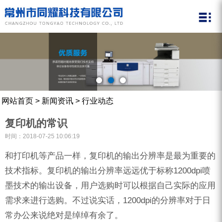
关于同耀
新闻资讯
热租机型
设备租赁
租赁案例
在线反馈
联系我们
震旦A4打印机
公司简介
公司新闻
震旦黑白复印机
同耀资质
行业动态
震旦彩色复印机
常见问题解答
我们的服务
网站首页
>
新闻资讯
>
行业动态
碎纸机
复印机的常识
原装耗材
时间：2018-07-25 10:06:19
品牌耗材
和打印机等产品一样，复印机的输出分辨率是最为重要的
技术指标。复印机的输出分辨率远远优于标称1200dpi喷
墨技术的输出设备，用户选购时可以根据自己实际的应用
需求来进行选购。不过说实话，1200dpi的分辨率对于日
常办公来说绝对是绰绰有余了。